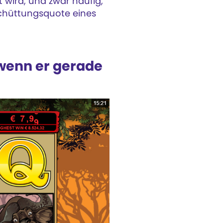
wird, und zwar häufig,
schüttungsquote eines
 wenn er gerade