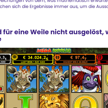
bweichungen von dem, was mathematisch erwartet 
eichen sich die Ergebnisse immer aus, um die Aus
d für eine Weile nicht ausgelöst,
e