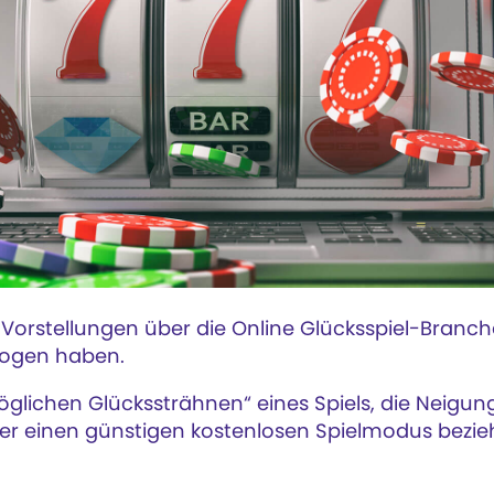
Vorstellungen über die Online Glücksspiel-Branche
zogen haben.
öglichen Glückssträhnen“ eines Spiels, die Neigung
r einen günstigen kostenlosen Spielmodus bezie