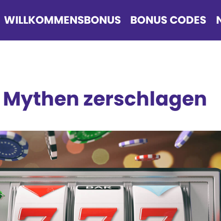
WILLKOMMENSBONUS
BONUS CODES
t Mythen zerschlagen