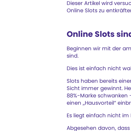
Dieser Artikel wird ver
Online Slots zu entkräfte
Online Slots si
Beginnen wir mit der am
sind.
Dies ist einfach nicht wa
Slots haben bereits eine
Sicht immer gewinnt. He
88%-Marke schwanken – 
einen „Hausvorteil“ einbr
Es liegt einfach nicht i
Abgesehen davon, dass ein