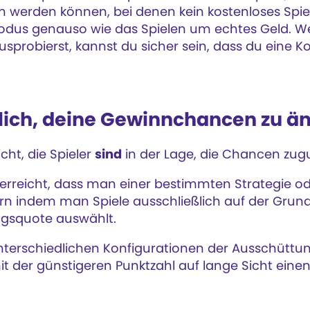
 werden können, bei denen kein kostenloses Spie
Modus genauso wie das Spielen um echtes Geld. W
ausprobierst, kannst du sicher sein, dass du eine K
glich, deine Gewinnchancen zu ä
cht, die Spieler
sind
in der Lage, die Chancen zug
 erreicht, dass man einer bestimmten Strategie 
rn indem man Spiele ausschließlich auf der Grund
gsquote auswählt.
unterschiedlichen Konfigurationen der Ausschüttun
it der günstigeren Punktzahl auf lange Sicht ein