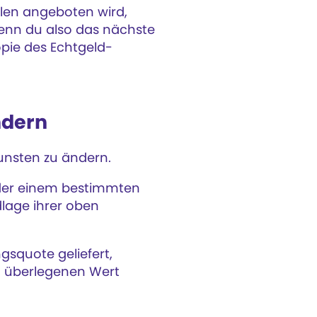
len angeboten wird,
enn du also das nächste
opie des Echtgeld-
ndern
unsten zu ändern.
oder einem bestimmten
lage ihrer oben
gsquote geliefert,
en überlegenen Wert