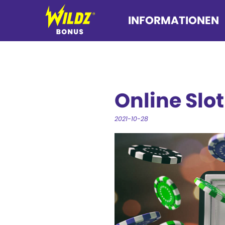
INFORMATIONEN
Online Slo
2021-10-28