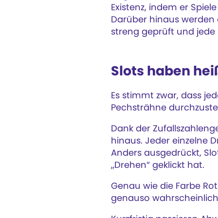
Existenz, indem er Spiel
Darüber hinaus werden 
streng geprüft und jede 
Slots haben hei
Es stimmt zwar, dass jede
Pechsträhne durchzusteh
Dank der Zufallszahlenge
hinaus. Jeder einzelne D
Anders ausgedrückt, Slo
„Drehen“ geklickt hat.
Genau wie die Farbe Rot 
genauso wahrscheinlich,