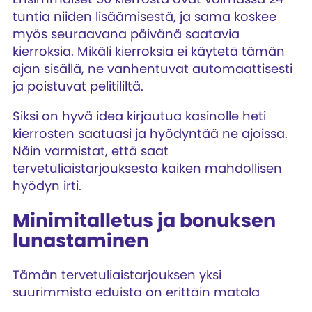
tuntia niiden lisäämisestä, ja sama koskee
myös seuraavana päivänä saatavia
kierroksia. Mikäli kierroksia ei käytetä tämän
ajan sisällä, ne vanhentuvat automaattisesti
ja poistuvat pelitililtä.
Siksi on hyvä idea kirjautua kasinolle heti
kierrosten saatuasi ja hyödyntää ne ajoissa.
Näin varmistat, että saat
tervetuliaistarjouksesta kaiken mahdollisen
hyödyn irti.
Minimitalletus ja bonuksen
lunastaminen
Tämän tervetuliaistarjouksen yksi
suurimmista eduista on erittäin matala
minimitalletus. Tarjouksen lunastaminen