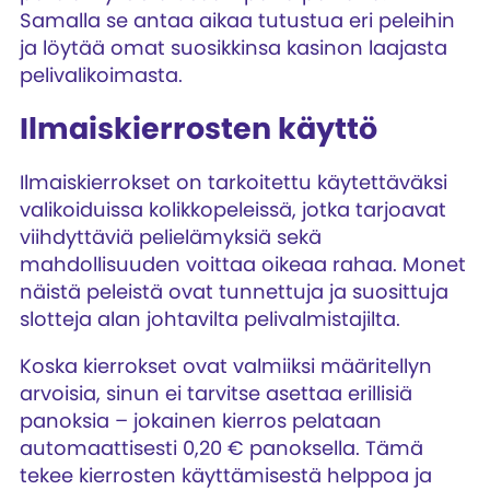
Samalla se antaa aikaa tutustua eri peleihin
ja löytää omat suosikkinsa kasinon laajasta
pelivalikoimasta.
Ilmaiskierrosten käyttö
Ilmaiskierrokset on tarkoitettu käytettäväksi
valikoiduissa kolikkopeleissä, jotka tarjoavat
viihdyttäviä pelielämyksiä sekä
mahdollisuuden voittaa oikeaa rahaa. Monet
näistä peleistä ovat tunnettuja ja suosittuja
slotteja alan johtavilta pelivalmistajilta.
Koska kierrokset ovat valmiiksi määritellyn
arvoisia, sinun ei tarvitse asettaa erillisiä
panoksia – jokainen kierros pelataan
automaattisesti 0,20 € panoksella. Tämä
tekee kierrosten käyttämisestä helppoa ja