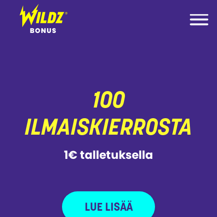
100
ILMAISKIERROSTA
1€ talletuksella
LUE LISÄÄ