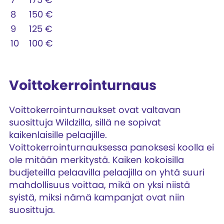
8
150 €
9
125 €
10
100 €
Voittokerrointurnaus
Voittokerrointurnaukset ovat valtavan
suosittuja Wildzilla, sillä ne sopivat
kaikenlaisille pelaajille.
Voittokerrointurnauksessa panoksesi koolla ei
ole mitään merkitystä. Kaiken kokoisilla
budjeteilla pelaavilla pelaajilla on yhtä suuri
mahdollisuus voittaa, mikä on yksi niistä
syistä, miksi nämä kampanjat ovat niin
suosittuja.