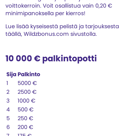
voittokerroin. Voit osallistua vain 0,20 €
minimipanoksella per kierros!
Lue lisää kyseisestä pelistä ja tarjouksesta
täällä, Wildzbonus.com sivustolla.
10 000 € palkintopotti
Sija
Palkinto
1
5000 €
2
2500 €
3
1000 €
4
500 €
5
250 €
6
200 €
7
175 €