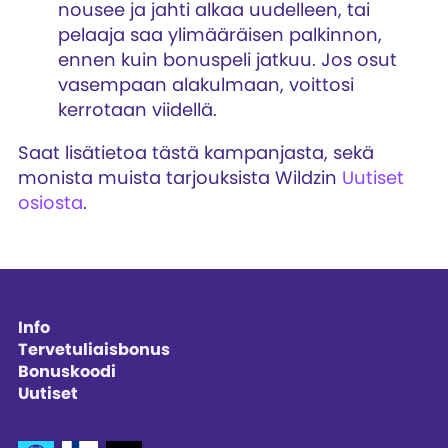
nousee ja jahti alkaa uudelleen, tai
pelaaja saa ylimääräisen palkinnon,
ennen kuin bonuspeli jatkuu. Jos osut
vasempaan alakulmaan, voittosi
kerrotaan viidellä.
Saat lisätietoa tästä kampanjasta, sekä
monista muista tarjouksista Wildzin
Uutiset
osiosta
.
Info
Tervetuliaisbonus
Bonuskoodi
Uutiset