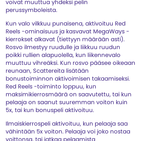
voivat muuttua yhdeksi pelin
perussymboleista.
Kun valo vilkkuu punaisena, aktivoituu Red
Reels -ominaisuus ja kasvavat MegaWays -
kierrokset alkavat (tiettyyn määrään asti).
Rosvo ilmestyy ruudulle ja liikkuu ruudun
poikki rullien alapuolella, kun liikennevalo
muuttuu vihreäksi. Kun rosvo pääsee oikeaan
reunaan, Scattereita lisätään
bonustoiminnon aktivoimisen takaamiseksi.
Red Reels -toiminto loppuu, kun
maksimikierrosmäärä on saavutettu, tai kun
pelaaja on saanut suuremman voiton kuin
5x, tai kun bonuspeli aktivoituu.
Ilmaiskierrospeli aktivoituu, kun pelaaja saa
vähintään 5x voiton. Pelaaja voi joko nostaa
voittonsa, tai jatkaa pelaamista