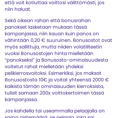
että voit kotiuttaa voittosi välittömästi, jos
niin haluat.
Sekä oikean rahan että bonusrahan
panokset lasketaan mukaan tässä
kampanjassa, niin kauan kuin panos on
vähintään 0,20 € suuruinen. Bonusostot ovat
myös sallittuja, mutta niiden volatiliteetin
vuoksi Bonusostojen hinta mielletään
“panokseksi” ja Bonusosto-ominaisuudesta
voitetut rahat mielletään yhdeksi
pelikierrosvoitoksi. Esimerkiksi, jos maksat
Bonusostosta 10€ ja voitat yhteensä 2000 €
kaikista tämän ominaisuuden kierroksista,
tulisit samaan 200x voittokertoimen tässä
kampanjassa.
Jos kahdella tai useammalla pelaajalla on
sama pistemäärä, se pelaaja, joka sai