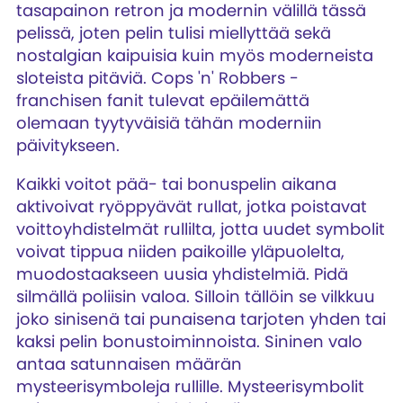
tasapainon retron ja modernin välillä tässä
pelissä, joten pelin tulisi miellyttää sekä
nostalgian kaipuisia kuin myös moderneista
sloteista pitäviä. Cops 'n' Robbers -
franchisen fanit tulevat epäilemättä
olemaan tyytyväisiä tähän moderniin
päivitykseen.
Kaikki voitot pää- tai bonuspelin aikana
aktivoivat ryöppyävät rullat, jotka poistavat
voittoyhdistelmät rullilta, jotta uudet symbolit
voivat tippua niiden paikoille yläpuolelta,
muodostaakseen uusia yhdistelmiä. Pidä
silmällä poliisin valoa. Silloin tällöin se vilkkuu
joko sinisenä tai punaisena tarjoten yhden tai
kaksi pelin bonustoiminnoista. Sininen valo
antaa satunnaisen määrän
mysteerisymboleja rullille. Mysteerisymbolit